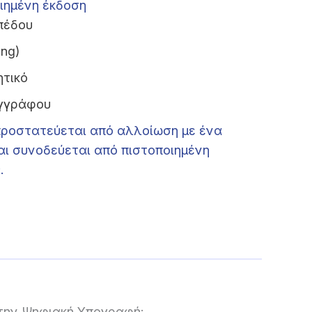
ιημένη έκδοση
πέδου
ing)
ητικό
εγγράφου
ροστατεύεται από αλλοίωση με ένα
ι συνοδεύεται από πιστοποιημένη
.
 την Ψηφιακή Υπογραφή: