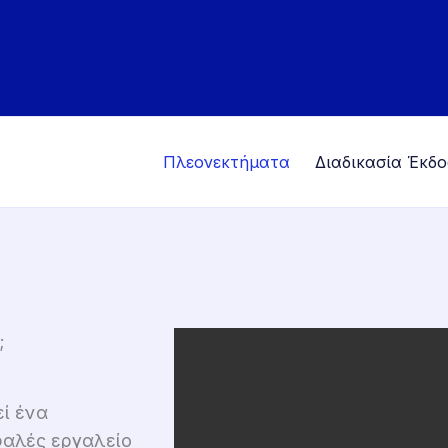
Πλεονεκτήματα
Διαδικασία Έκδ
;
ί ένα
φαλές εργαλείο