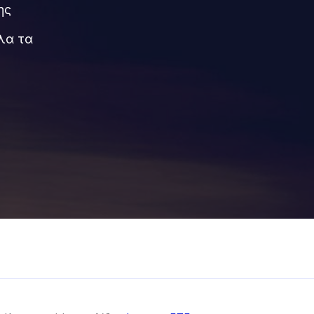
ης
λα τα